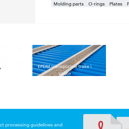
Molding parts
O-rings
Plates
love
EPDM transportne trake i
valjke
ct processing guidelines and