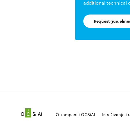
additional technical
Request guideline
O kompaniji OCSiAl
Istraživanje i 