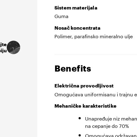
Sistem materijala
Guma
Nosač koncentrata
Polimer, parafinsko mineralno ulje
jte
iju
Benefits
Električna provodljivost
Omogućava uniformisanu i trajnu el
Mehaničke karakteristike
Unapređuje niz mehani
na cepanje do 70%
Omogućava održavanje