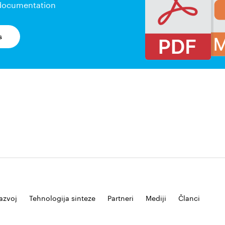
 documentation
s
razvoj
Tehnologija sinteze
Partneri
Mediji
Članci