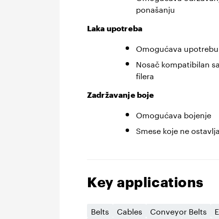
ponašanju
Laka upotreba
Omogućava upotrebu 
Nosač kompatibilan sa
filera
Zadržavanje boje
Omogućava bojenje
Smese koje ne ostavlj
Key applications
Belts
Cables
Conveyor Belts