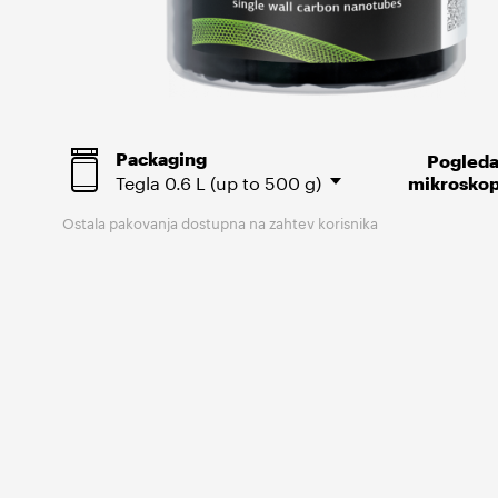
Packaging
Pogleda
Tegla
0.6 L (up to 500 g)
mikroskop
Ostala pakovanja dostupna na zahtev korisnika