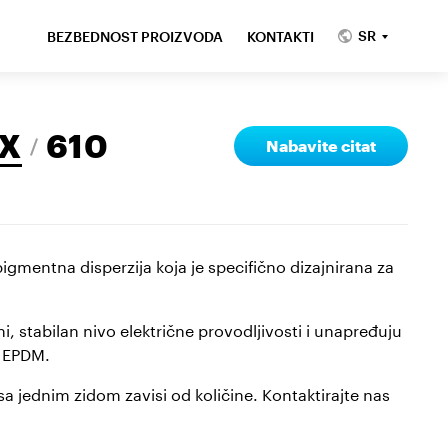
SR
BEZBEDNOST PROIZVODA
KONTAKTI
X
610
Nabavite citat
gmentna disperzija koja je specifično dizajnirana za
 stabilan nivo električne provodljivosti i unapređuju
a EPDM.
 jednim zidom zavisi od količine. Kontaktirajte nas