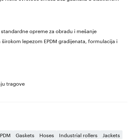
standardne opreme za obradu i mešanje
 širokom lepezom EPDM gradijenata, formulacija i
aju tragove
EPDM
Gaskets
Hoses
Industrial rollers
Jackets