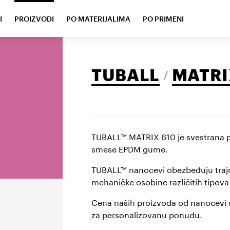
I
PROIZVODI
PO MATERIJALIMA
PO PRIMENI
TUBALL
MATRI
TUBALL™ MATRIX 610 je svestrana pi
smese EPDM gume.
TUBALL™ nanocevi obezbeđuju trajni,
mehaničke osobine različitih tipov
Cena naših proizvoda od nanocevi sa
za personalizovanu ponudu.