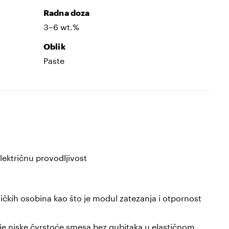
Radna doza
3–6 wt.%
Oblik
Paste
ektričnu provodljivost
čkih osobina kao što je modul zatezanja i otpornost
 niske čvrstoće smesa bez gubitaka u elastičnom