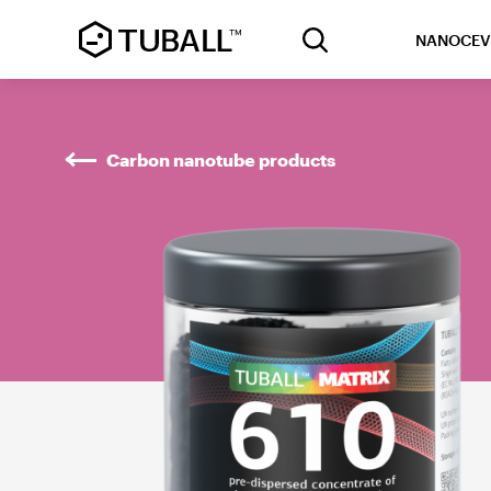
NANOCEV
Carbon nanotube products