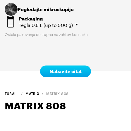
Pogledajte mikroskopiju
Packaging
Tegla
0.6 L (up to 500 g)
Ostala pakovanja dostupna na zahtev korisnika
Nabavite citat
TUBALL
MATRIX
MATRIX
808
MATRIX
808