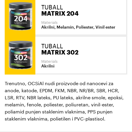
TUBALL
MATRIX 204
Materials
Akrilni, Melamin, Poliester, Vinil ester
TUBALL
MATRIX 302
Materials
Akrilni
Trenutno, OCSiAl nudi proizvode od nanocevi za
anode, katode, EPDM, FKM, NBR, NR/BR, SBR, HCR,
LSR, RTV, NBR lateks, PU lateks, akrilne smole, epoksi,
melamin, fenole, poliester, poliuretan, vinil-ester,
poliamid punjen staklenim vlaknima, PPS punjen
staklenim vlaknima, polietilen i PVC-plastisol.