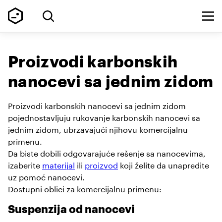
Proizvodi karbonskih
nanocevi sa jednim zidom
Proizvodi karbonskih nanocevi sa jednim zidom
pojednostavljuju rukovanje karbonskih nanocevi sa
jednim zidom, ubrzavajući njihovu komercijalnu
primenu.
Da biste dobili odgovarajuće rešenje sa nanocevima,
izaberite
materijal
ili
proizvod
koji želite da unapredite
uz pomoć nanocevi.
Dostupni oblici za komercijalnu primenu:
Suspenzija od nanocevi