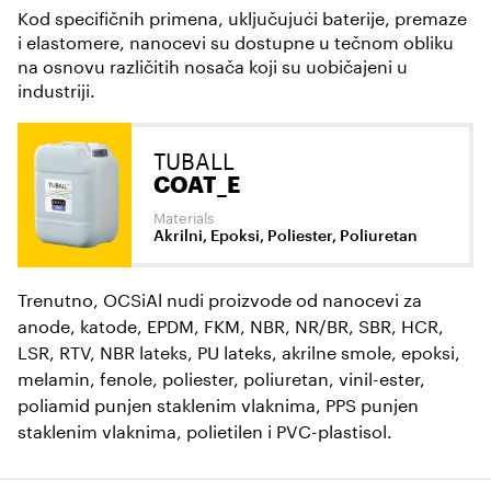
Kod specifičnih primena, uključujući baterije, premaze
i elastomere, nanocevi su dostupne u tečnom obliku
na osnovu različitih nosača koji su uobičajeni u
industriji.
TUBALL
COAT_E
Materials
Akrilni, Epoksi, Poliester, Poliuretan
Trenutno, OCSiAl nudi proizvode od nanocevi za
anode, katode, EPDM, FKM, NBR, NR/BR, SBR, HCR,
LSR, RTV, NBR lateks, PU lateks, akrilne smole, epoksi,
melamin, fenole, poliester, poliuretan, vinil-ester,
poliamid punjen staklenim vlaknima, PPS punjen
staklenim vlaknima, polietilen i PVC-plastisol.