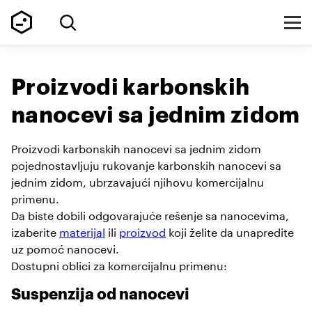
Proizvodi karbonskih
nanocevi sa jednim zidom
Proizvodi karbonskih nanocevi sa jednim zidom
pojednostavljuju rukovanje karbonskih nanocevi sa
jednim zidom, ubrzavajući njihovu komercijalnu
primenu.
Da biste dobili odgovarajuće rešenje sa nanocevima,
izaberite
materijal
ili
proizvod
koji želite da unapredite
uz pomoć nanocevi.
Dostupni oblici za komercijalnu primenu:
Suspenzija od nanocevi