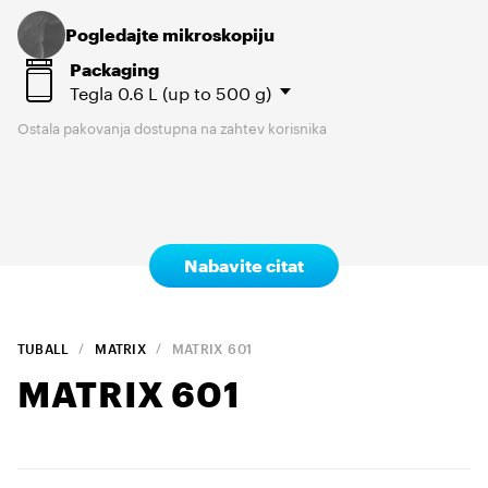
Pogledajte mikroskopiju
Packaging
Tegla
0.6 L (up to 500 g)
Ostala pakovanja dostupna na zahtev korisnika
Nabavite citat
TUBALL
MATRIX
MATRIX
601
MATRIX
601