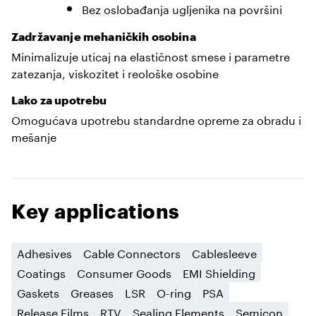
Bez oslobađanja ugljenika na površini
Zadržavanje mehaničkih osobina
Minimalizuje uticaj na elastičnost smese i parametre
zatezanja, viskozitet i reološke osobine
Lako za upotrebu
Omogućava upotrebu standardne opreme za obradu i
mešanje
Key applications
Adhesives
Cable Connectors
Cablesleeve
Coatings
Consumer Goods
EMI Shielding
Gaskets
Greases
LSR
O-ring
PSA
Release Films
RTV
Sealing Elements
Semicon