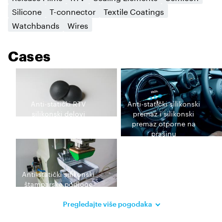
Silicone
T-connector
Textile Coatings
Watchbands
Wires
Cases
Anti-statički RTV
Anti-statički silikonski
silikonski delovi
premaz i silikonski
premaz otporne na
prašinu
Anti-statički silikonski
štamparske podloge
Pregledajte više pogodaka