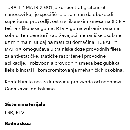
TUBALL™ MATRIX 601 je koncentrat grafenskih
nanocevi koji je specifično dizajniran da obezbedi
superiornu provodljivost u silikonskim smesama (LSR –
tečna silikonska guma, RTV – guma vulkanizirana na
sobnoj temperaturi) zadržavajući mehaničke osobine i
uz minimalni uticaj na matricu domaćina. TUBALL™
MATRIX omogućava ultra niske doze provodnih filera
za anti-statičke, statičke raspršene i provodne
aplikacije. Proizvodnja provodnih smesa bez gubitka
fleksibilnosti ili kompromitovanja mehaničkih osobina.
Kontaktirajte nas za kupovinu proizvoda od nanocevi.
Cena zavisi od količine.
Sistem materijala
LSR, RTV
Radna doza