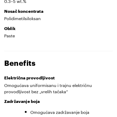
0.3–5 wt.%
Nosač koncentrata
Polidimetilsiloksan
Oblik
Paste
Benefits
Električna provodljivost
Omogućava uniformisanu i trajnu električnu
provodljivost bez „vrelih tačaka“
Zadržavanje boja
Omogućava zadržavanje boja