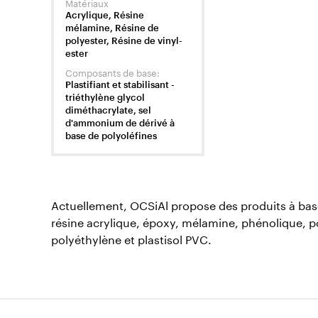
Matériaux
Acrylique, Résine
mélamine, Résine de
polyester, Résine de vinyl-
ester
Composants de base:
Plastifiant et stabilisant -
triéthylène glycol
diméthacrylate, sel
d'ammonium de dérivé à
base de polyoléfines
Actuellement, OCSiAl propose des produits à bas
résine acrylique, époxy, mélamine, phénolique, pol
polyéthylène et plastisol PVC.