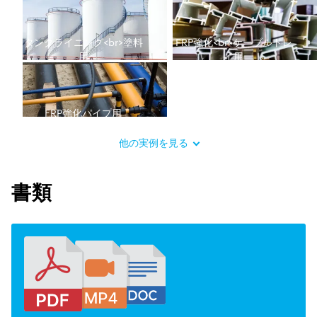
タンクライニング<br>塗料
FRP強化<br>ケーブルトレ
用
イ用
FRP強化パイプ用
他の実例を見る
書類