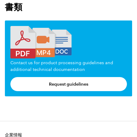
書類
Contact us for product processing guidelines and
additional technical documentation
Request guidelines
企業情報