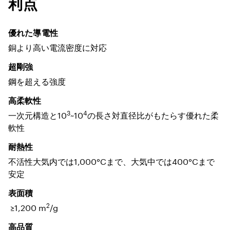
利点
優れた導電性
銅より高い電流密度に対応
超剛強
鋼を超える強度
高柔軟性
3
4
一次元構造と10
~10
の長さ対直径比がもたらす優れた柔
軟性
耐熱性
不活性大気内では1,000°Cまで、大気中では400°Cまで
安定
表面積
2
≥1,200 m
/g
高品質