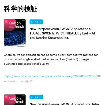
科学的検証
TUBALL
New Perspectives in SWCNT Applications:
TUBALL SWCNTs. Part 1. TUBALL by Itself – All
You Need to Know about It.
Chemical vapor deposition has become a very competitive method for
production of single walled carbon nanotubes (SWCNT) in large
quantities and exceptional quality.
https://www.sciencedirect.com/science/article/pii/S2667056922000311
Published
:
2022年4月17日
TUBALL
New Perspectives in SWCNT Applications: Tuball