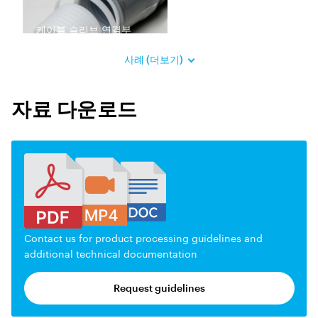
케이블 슬리브 연결부
사례 (더보기)
자료 다운로드
Contact us for product processing guidelines and
additional technical documentation
Request guidelines