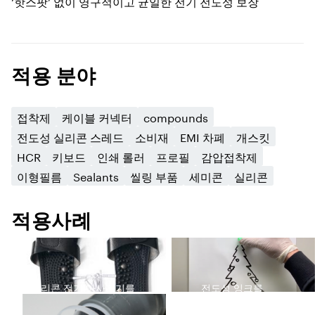
‘핫스팟’ 없이 영구적이고 균일한 전기 전도성 보장
적용 분야
접착제
케이블 커넥터
compounds
전도성 실리콘 스레드
소비재
EMI 차폐
개스킷
HCR
키보드
인쇄 롤러
프로필
감압접착제
이형필름
Sealants
씰링 부품
세미콘
실리콘
적용사례
실리콘 전기 마사지기를
전도성 잉크를