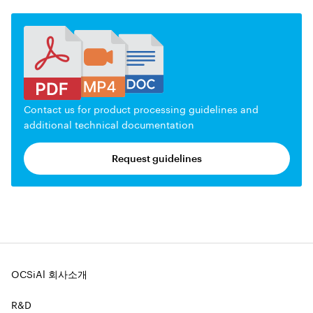
Contact us for product processing guidelines and
additional technical documentation
Request guidelines
OCSiAl 회사소개
R&D