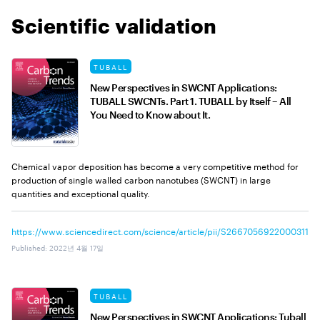
Scientific validation
TUBALL
New Perspectives in SWCNT Applications:
TUBALL SWCNTs. Part 1. TUBALL by Itself – All
You Need to Know about It.
Chemical vapor deposition has become a very competitive method for
production of single walled carbon nanotubes (SWCNT) in large
quantities and exceptional quality.
https://www.sciencedirect.com/science/article/pii/S2667056922000311
Published
:
2022년 4월 17일
TUBALL
New Perspectives in SWCNT Applications: Tuball