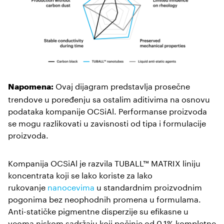
Ovaj dijagram predstavlja prosečne
Napomena:
trendove u poređenju sa ostalim aditivima na osnovu
podataka kompanije OCSiAl. Performanse proizvoda
se mogu razlikovati u zavisnosti od tipa i formulacije
proizvoda.
Kompanija OCSiAl je razvila TUBALL™ MATRIX liniju
koncentrata koji se lako koriste za lako
rukovanje
nanocevima
u standardnim proizvodnim
pogonima bez neophodnih promena u formulama.
Anti-statičke pigmentne disperzije su efikasne u
veoma niskom sadržaju koji počinje od 0,1% kompletne