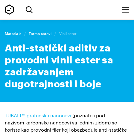
Materials
/
Termo setovi
/
Vinil ester
Anti-statički aditiv za
provodni vinil ester sa
zadržavanjem
dugotrajnosti i boje
TUBALL™ grafenske nanocevi
(poznate i pod
nazivom karbonske nanocevi sa jednim zidom
)
se
koriste kao provodni filer koji obezbeđuje anti-statičke