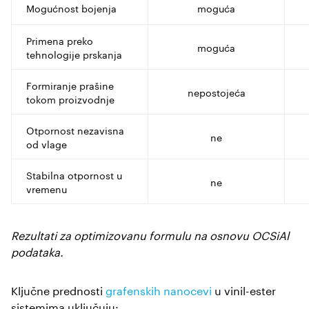
Mogućnost bojenja
moguća
Primena preko
moguća
tehnologije prskanja
Formiranje prašine
nepostojeća
tokom proizvodnje
Otpornost nezavisna
ne
od vlage
Stabilna otpornost u
ne
vremenu
Rezultati za optimizovanu formulu na osnovu OCSiAl
podataka.
Ključne prednosti
grafenskih nanocevi
u vinil-ester
sistemima uključuju: