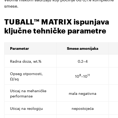
smese.
TUBALL™ MATRIX ispunjava
ključne tehničke parametre
Parametar
Smese amonijaka
Radna doza, wt.%
0.2–4
Opseg otpornosti,
8
11
10
–10
Ω/sq
Uticaj na mehaničke
mala negativna
performanse
Uticaj na reologiju
nepostojeća