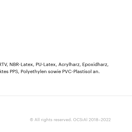
TV, NBR-Latex, PU-Latex, Acrylharz, Epoxidharz,
ktes PPS, Polyethylen sowie PVC-Plastisol an.
© All rights reserved. OCSiAl 2018–2022