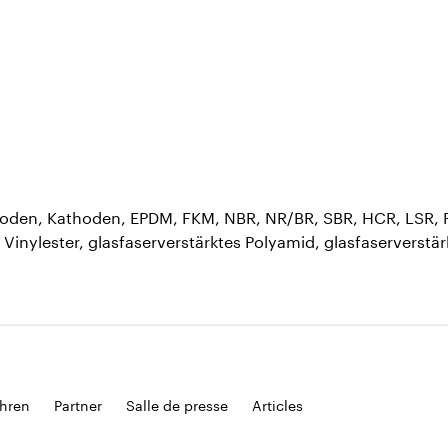
noden, Kathoden, EPDM, FKM, NBR, NR/BR, SBR, HCR, LSR, R
Vinylester, glasfaserverstärktes Polyamid, glasfaserverstär
hren
Partner
Salle de presse
Articles