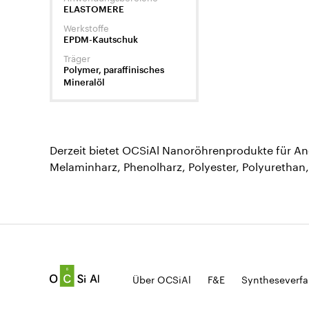
ELASTOMERE
Werkstoffe
EPDM-Kautschuk
Träger
Polymer, paraffinisches
Mineralöl
Derzeit bietet OCSiAl Nanoröhrenprodukte für A
Melaminharz, Phenolharz, Polyester, Polyurethan, 
Über OCSiAl
F&E
Syntheseverfa