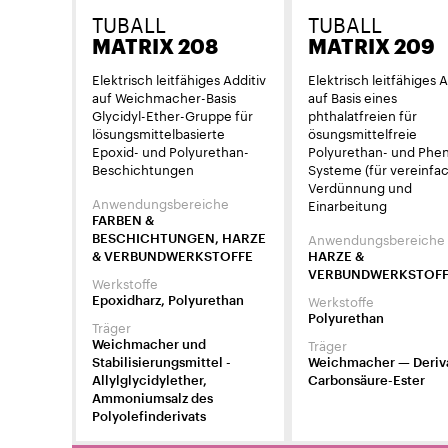
TUBALL
TUBALL
MATRIX 208
MATRIX 209
Elektrisch leitfähiges Additiv
Elektrisch leitfähiges A
auf Weichmacher-Basis
auf Basis eines
Glycidyl-Ether-Gruppe für
phthalatfreien für
lösungsmittelbasierte
ösungsmittelfreie
Epoxid- und Polyurethan-
Polyurethan- und Phen
Beschichtungen
Systeme (für vereinfa
Verdünnung und
Anwendungsbereiche
Einarbeitung
FARBEN &
Anwendungsbereiche
BESCHICHTUNGEN, HARZE
& VERBUNDWERKSTOFFE
HARZE &
VERBUNDWERKSTOF
Werkstoffe
Werkstoffe
Epoxidharz, Polyurethan
Polyurethan
Träger
Träger
Weichmacher und
Stabilisierungsmittel -
Weichmacher — Deriv
Allylglycidylether,
Carbonsäure-Ester
Ammoniumsalz des
Polyolefinderivats