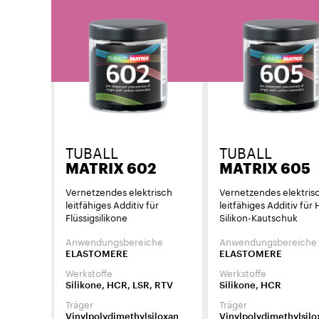
TUBALL
TUBALL
MATRIX 602
MATRIX 605
Vernetzendes elektrisch
Vernetzendes elektris
leitfähiges Additiv für
leitfähiges Additiv für
Flüssigsilikone
Silikon-Kautschuk
Anwendungsbereiche
Anwendungsbereiche
ELASTOMERE
ELASTOMERE
Werkstoffe
Werkstoffe
Silikone, HCR, LSR, RTV
Silikone, HCR
Träger
Träger
Vinylpolydimethylsiloxan
Vinylpolydimethylsilo