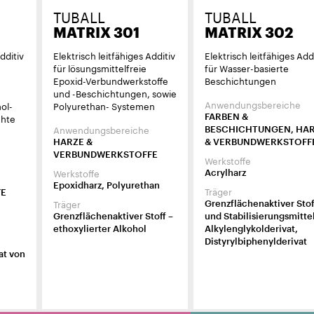
TUBALL
TUBALL
MATRIX 301
MATRIX 302
dditiv
Elektrisch leitfähiges Additiv
Elektrisch leitfähiges Add
für lösungsmittelfreie
für Wasser-basierte
Epoxid-Verbundwerkstoffe
Beschichtungen
und -Beschichtungen, sowie
Anwendungsbereiche
ol-
Polyurethan- Systemen
chte
FARBEN &
Anwendungsbereiche
BESCHICHTUNGEN, HA
HARZE &
& VERBUNDWERKSTOFF
VERBUNDWERKSTOFFE
Werkstoffe
Werkstoffe
Acrylharz
Epoxidharz, Polyurethan
Träger
FE
Träger
Grenzflächenaktiver Stof
Grenzflächenaktiver Stoff –
und Stabilisierungsmittel
ethoxylierter Alkohol
Alkylenglykolderivat,
Distyrylbiphenylderivat
at von