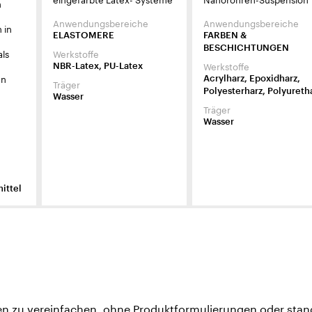
n
Anwendungsbereiche
Anwendungsbereiche
 in
ELASTOMERE
FARBEN &
BESCHICHTUNGEN
als
Werkstoffe
Werkstoffe
NBR-Latex, PU-Latex
en
Acrylharz, Epoxidharz,
Träger
Polyesterharz, Polyureth
Wasser
Träger
Wasser
ittel
 zu vereinfachen, ohne Produktformulierungen oder stand