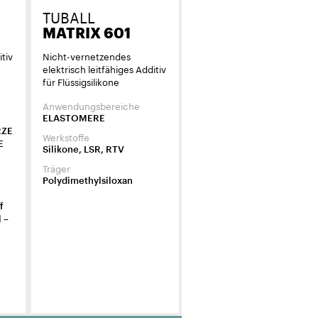
TUBALL
MATRIX 601
itiv
Nicht-vernetzendes
elektrisch leitfähiges Additiv
für Flüssigsilikone
Anwendungsbereiche
ELASTOMERE
RZE
Werkstoffe
E
Silikone, LSR, RTV
Träger
Polydimethylsiloxan
f
 –