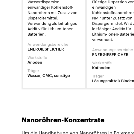
Wasserdispersion
Flüssige Dispersion vo
einwandiger Kohlenstoff-
einwandigen
Nanoröhren mit Zusatz von
Kohlenstoffnanoröhren
Dispergiermittel.
NMP unter Zusatz von
Verwendung als leitfähiges
Dispergiermittel. Wird 
Additiv für Lithium-Ionen-
leitfähiges Additiv für
Batterien.
Lithium-Ionen-Batteri
verwendet.
Anwendungsbereiche
Anwendungsbereiche
ENERGIESPEICHER
ENERGIESPEICHER
Werkstoffe
Werkstoffe
Anoden
Kathoden
Träger
Träger
Wasser, CMC, sonstige
Lösungsmittel/ Bindem
Nanoröhren-Konzentrate
Um die Handhabung von Nanoröhren in Polymeren