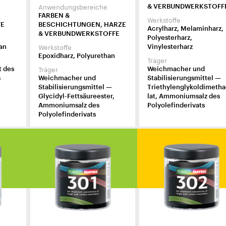
Anwendungsbereiche
& VERBUNDWERKSTOFF
FARBEN &
Werkstoffe
FE
BESCHICHTUNGEN, HARZE
Acrylharz, Melaminharz,
& VERBUNDWERKSTOFFE
Polyesterharz,
Werkstoffe
an
Vinylesterharz
Epoxidharz, Polyurethan
Träger
Träger
t des
Weichmacher und
s
Weichmacher und
Stabilisierungsmittel —
Stabilisierungsmittel —
Triethylenglykoldimetha
Glycidyl-Fettsäureester,
lat, Ammoniumsalz des
Ammoniumsalz des
Polyolefinderivats
Polyolefinderivats