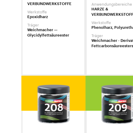
Anwendungsbereiche
VERBUNDWERKSTOFFE
HARZE &
Werkstoffe
VERBUNDWERKSTOF
Epoxidharz
Werkstoffe
Träger
Phenolharz, Polyureth
Weichmacher —
Träger
Glycidylfettsäureester
Weichmacher - Deriva
Fettcarbonsäureester