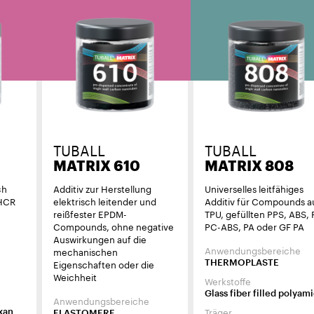
TUBALL
TUBALL
MATRIX 610
MATRIX 808
ch
Additiv zur Herstellung
Universelles leitfähiges
 HCR
elektrisch leitender und
Additiv für Compounds a
reißfester EPDM-
TPU, gefüllten PPS, ABS, 
Compounds, ohne negative
PC-ABS, PA oder GF PA
Auswirkungen auf die
Anwendungsbereiche
mechanischen
Eigenschaften oder die
THERMOPLASTE
Weichheit
Werkstoffe
Glass fiber filled polyam
Anwendungsbereiche
Träger
xan
ELASTOMERE