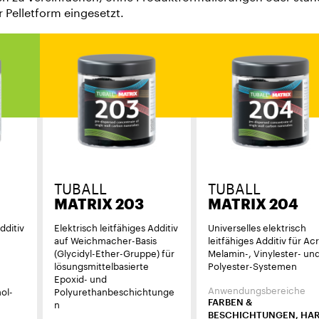
 Pelletform eingesetzt.
TUBALL
TUBALL
MATRIX 203
MATRIX 204
dditiv
Elektrisch leitfähiges Additiv
Universelles elektrisch
auf Weichmacher-Basis
leitfähiges Additiv für Acr
(Glycidyl-Ether-Gruppe) für
Melamin-, Vinylester- un
lösungsmittelbasierte
Polyester-Systemen
Epoxid- und
Anwendungsbereiche
ol-
Polyurethanbeschichtunge
n
FARBEN &
BESCHICHTUNGEN, HA