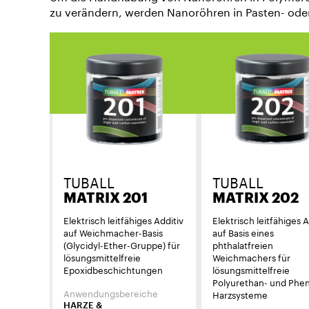
zu verändern, werden Nanoröhren in Pasten- oder
TUBALL
TUBALL
MATRIX 201
MATRIX 202
Elektrisch leitfähiges Additiv
Elektrisch leitfähiges A
auf Weichmacher-Basis
auf Basis eines
(Glycidyl-Ether-Gruppe) für
phthalatfreien
lösungsmittelfreie
Weichmachers für
Epoxidbeschichtungen
lösungsmittelfreie
Polyurethan- und Phen
Anwendungsbereiche
Harzsysteme
HARZE &