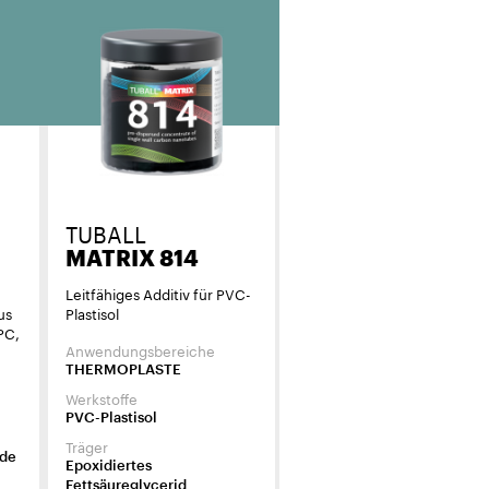
TUBALL
MATRIX 814
Leitfähiges Additiv für PVC-
us
Plastisol
PC,
Anwendungsbereiche
THERMOPLASTE
Werkstoffe
PVC-Plastisol
Träger
ide
Epoxidiertes
Fettsäureglycerid