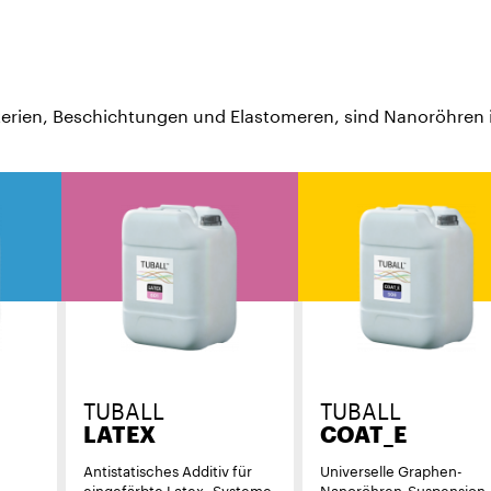
terien, Beschichtungen und Elastomeren, sind Nanoröhren i
TUBALL
TUBALL
LATEX
COAT_E
Antistatisches Additiv für
Universelle Graphen-
eingefärbte Latex- Systeme
Nanoröhren-Suspension