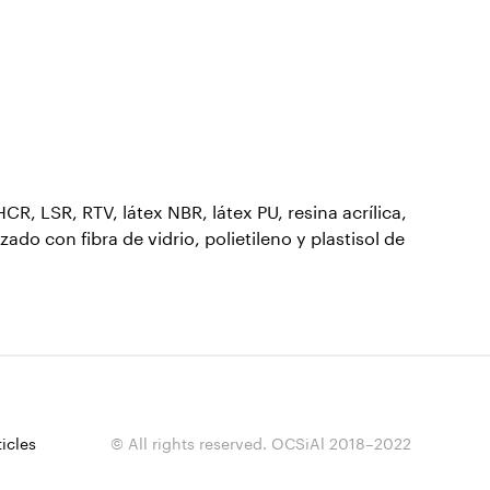
 LSR, RTV, látex NBR, látex PU, resina acrílica,
zado con fibra de vidrio, polietileno y plastisol de
ticles
© All rights reserved. OCSiAl 2018–2022