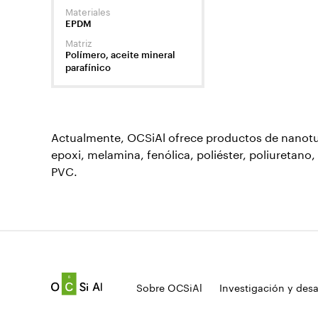
Materiales
EPDM
Matriz
Polímero, aceite mineral
parafínico
Actualmente, OCSiAl ofrece productos de nanotub
epoxi, melamina, fenólica, poliéster, poliuretano, 
PVC.
Sobre OCSiAl
Investigación y desa