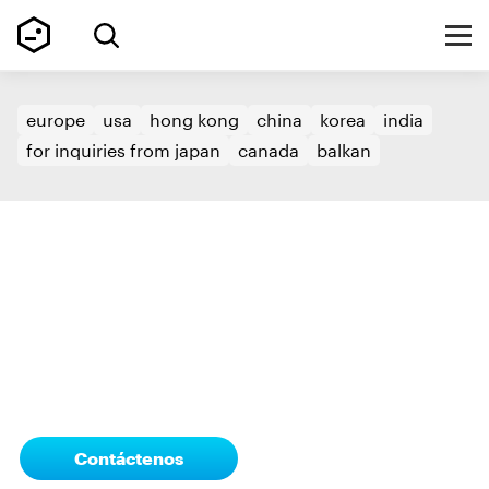
europe
usa
hong kong
china
korea
india
for inquiries from japan
canada
balkan
Contáctenos