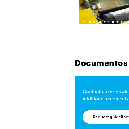
Cilindros de uso indu
Documentos
Contact us for produ
additional technical
Request guideline