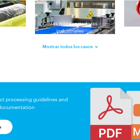
strial
Cintas transportadoras
industriales
Mostrar todos los casos
ct processing guidelines and
 documentation
s