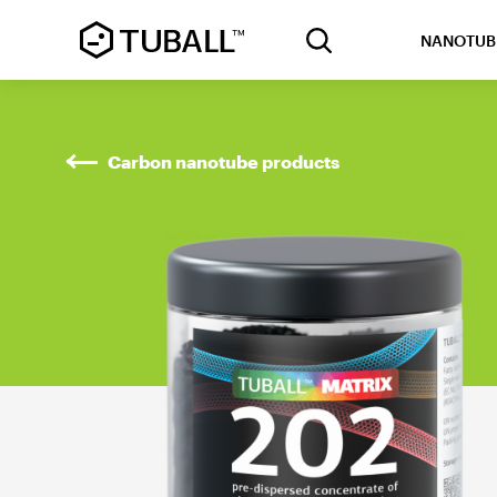
NANOTUB
Carbon nanotube products