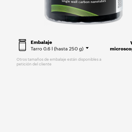
Embalaje
Tarro
0.6 l (hasta 250 g)
microsco
Otros tamaños de embalaje están disponibles a
petición del cliente