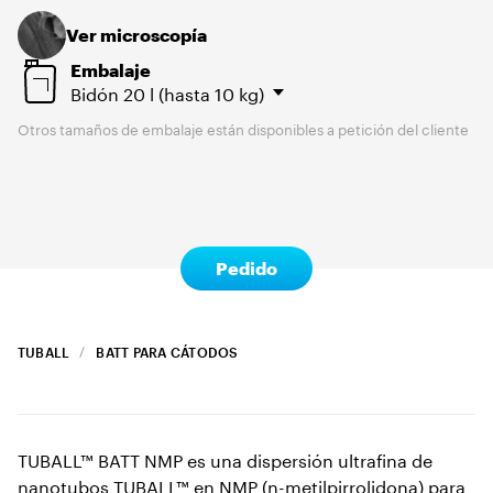
Ver microscopía
Embalaje
Bidón
20 l (hasta 10 kg)
Otros tamaños de embalaje están disponibles a petición del cliente
Pedido
TUBALL
BATT PARA CÁTODOS
TUBALL™ BATT NMP es una dispersión ultrafina de
nanotubos TUBALL™ en NMP (n-metilpirrolidona) para