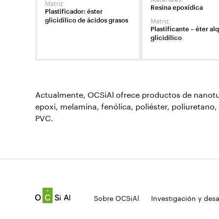
Matriz
Resina epoxídica
Plastificador: éster
Matriz
glicidílico de ácidos grasos
Plastificante – éter alq
glicidílico
Actualmente, OCSiAl ofrece productos de nanotub
epoxi, melamina, fenólica, poliéster, poliuretano, 
PVC.
Sobre OCSiAl
Investigación y desa