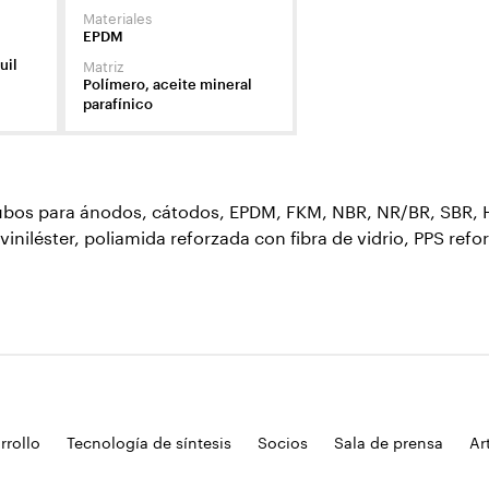
Materiales
EPDM
Matriz
uil
Polímero, aceite mineral
parafínico
os para ánodos, cátodos, EPDM, FKM, NBR, NR/BR, SBR, HCR,
viniléster, poliamida reforzada con fibra de vidrio, PPS refor
rrollo
Tecnología de síntesis
Socios
Sala de prensa
Ar