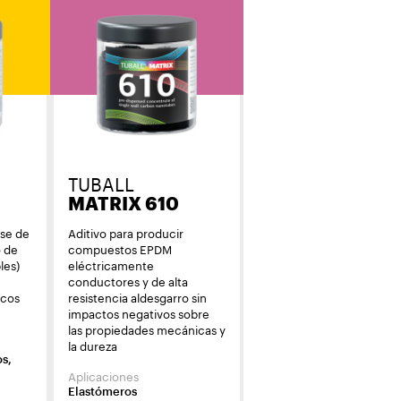
TUBALL
MATRIX 610
ase de
Aditivo para producir
o de
compuestos EPDM
les)
eléctricamente
conductores y de alta
icos
resistencia aldesgarro sin
impactos negativos sobre
las propiedades mecánicas y
la dureza
os,
Aplicaciones
Elastómeros