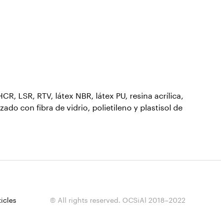
 LSR, RTV, látex NBR, látex PU, resina acrílica,
zado con fibra de vidrio, polietileno y plastisol de
ticles
© All rights reserved. OCSiAl 2018–2022