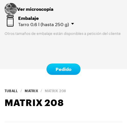
Ver microscopía
Embalaje
Tarro
0.6 l (hasta 250 g)
Otros tamaños de embalaje están disponibles a petición del cliente
Pedido
TUBALL
MATRIX
MATRIX
208
MATRIX
208