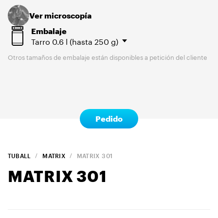
Ver microscopía
Embalaje
Tarro
0.6 l (hasta 250 g)
Otros tamaños de embalaje están disponibles a petición del cliente
Pedido
TUBALL
MATRIX
MATRIX
301
MATRIX
301