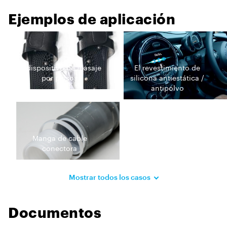
Ejemplos de aplicación
El dispositivo de masaje
El revestimiento de
por pulsos
silicona antiestática /
antipolvo
Manga de cable
conectora
Mostrar todos los casos
Documentos