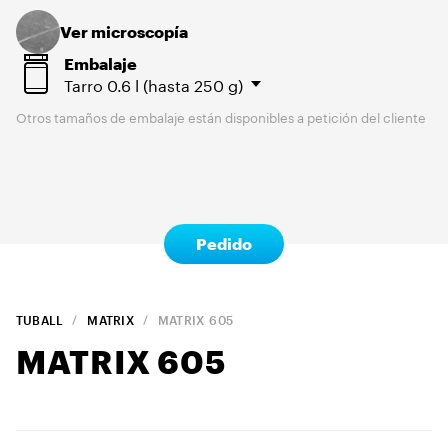
Ver microscopía
Embalaje
Tarro
0.6 l (hasta 250 g)
Otros tamaños de embalaje están disponibles a petición del cliente
Pedido
TUBALL
MATRIX
MATRIX
605
MATRIX
605