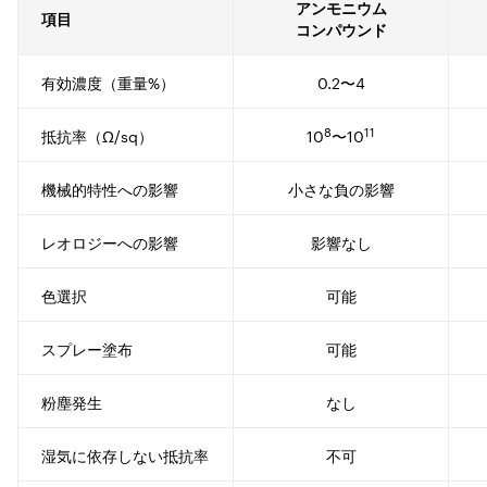
アンモニウム
項目
コンパウンド
有効濃度（重量%）
0.2〜4
8
11
抵抗率（Ω/sq）
10
〜10
機械的特性への影響
小さな負の影響
レオロジーへの影響
影響なし
色選択
可能
スプレー塗布
可能
粉塵発生
なし
湿気に依存しない抵抗率
不可