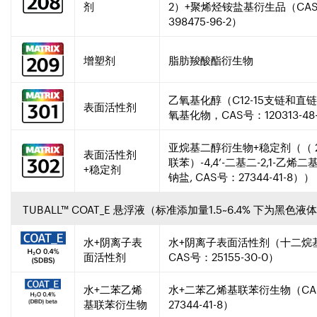
剂
2）+聚烯烃铵盐基衍生品（CA
398475-96-2）
增塑剂
脂肪羧酸酯衍生物
乙氧基化醇（C12-15支链和直
表面活性剂
氧基化物，CAS号：120313-48
亚烷基二醇衍生物+稳定剂（（ 2,2’-
表面活性剂
联苯）-4,4’-二基二-2,1-乙烯
+ 稳定剂
钠盐, CAS号：27344-41-8））
TUBALL™ COAT_E 悬浮液（标准添加量1.5~6.4% 下为黑色液
水+阴离子表
水+阴离子表面活性剂（十二烷
面活性剂
CAS号：25155-30-0）
水+二苯乙烯
水+二苯乙烯基联苯衍生物（CA
基联苯衍生物
27344-41-8）