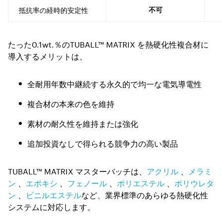
抵抗率の経時的安定性
不可
たった0.1wt.％のTUBALL™ MATRIX を熱硬化性複合材に
導入するメリットは、
全耐用年数中継続する永久的で均一な電気導電性
複合材の本来の色を維持
素材の耐久性を維持または強化
追加投資なしで得られる競争力の高い製品
TUBALL™ MATRIX マスターバッチは、
アクリル
、
メラミ
ン
、
エポキシ
、
フェノール
、
ポリエステル
、
ポリウレタ
ン
、
ビニルエステル
など、業界標準のあらゆる熱硬化性
システムに対応します。