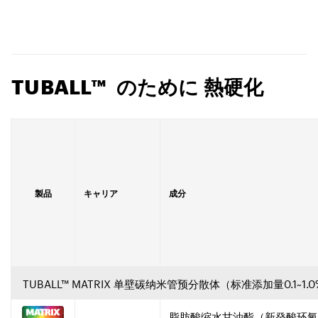
TUBALL™ のために 熱硬化
製品
キャリア
成分
TUBALL™ MATRIX 单壁碳纳米管预分散体（标准添加量0.1~1
脂肪酸缩水甘油酯（新癸酸环氧