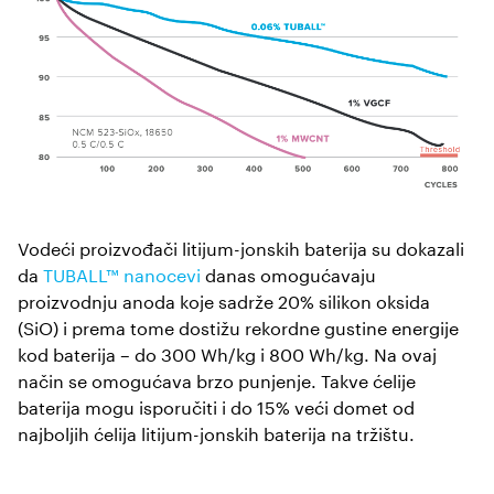
Vodeći proizvođači litijum-jonskih baterija su dokazali
da
TUBALL™ nanocevi
danas omogućavaju
proizvodnju anoda koje sadrže 20% silikon oksida
(SiO) i prema tome dostižu rekordne gustine energije
kod baterija – do 300 Wh/kg i 800 Wh/kg. Na ovaj
način se omogućava brzo punjenje. Takve ćelije
baterija mogu isporučiti i do 15% veći domet od
najboljih ćelija litijum-jonskih baterija na tržištu.