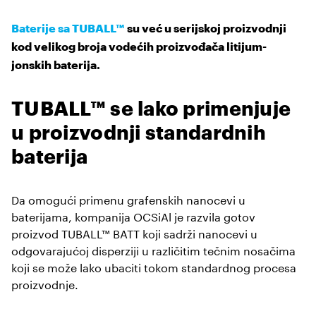
Baterije sa TUBALL™
su već u serijskoj proizvodnji
kod velikog broja vodećih proizvođača litijum-
jonskih baterija.
TUBALL™ se lako primenjuje
u proizvodnji standardnih
baterija
Da omogući primenu grafenskih nanocevi u
baterijama, kompanija OCSiAl je razvila gotov
proizvod TUBALL™ BATT koji sadrži nanocevi u
odgovarajućoj disperziji u različitim tečnim nosačima
koji se može lako ubaciti tokom standardnog procesa
proizvodnje.