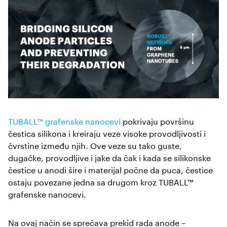
TUBALL™ grafenske nanocevi
pokrivaju površinu
čestica silikona i kreiraju veze visoke provodljivosti i
čvrstine između njih. Ove veze su tako guste,
dugačke, provodljive i jake da čak i kada se silikonske
čestice u anodi šire i materijal počne da puca, čestice
ostaju povezane jedna sa drugom kroz TUBALL™
grafenske nanocevi.
Na ovaj način se sprečava prekid rada anode –