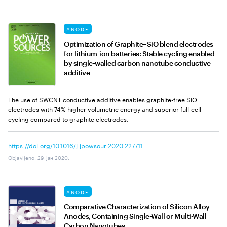
ANODE
Optimization of Graphite–SiO blend electrodes
for lithium-ion batteries: Stable cycling enabled
by single-walled carbon nanotube conductive
additive
The use of SWCNT conductive additive enables graphite-free SiO
electrodes with 74% higher volumetric energy and superior full-cell
cycling compared to graphite electrodes.
https://doi.org/10.1016/j.jpowsour.2020.227711
Objavljeno
:
29. јан 2020.
ANODE
Comparative Characterization of Silicon Alloy
Anodes, Containing Single-Wall or Multi-Wall
Carbon Nanotubes