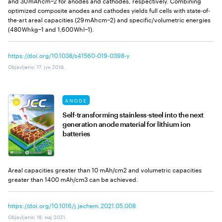
and 30 mAh cm−2 for anodes and cathodes, respectively. Combining
optimized composite anodes and cathodes yields full cells with state-of-
the-art areal capacities (29 mAh cm−2) and specific/volumetric energies
(480 Wh kg−1 and 1,600 Wh l−1).
https://doi.org/10.1038/s41560-019-0398-y
Objavljeno
:
17. јун 2019.
ANODE
Self-transforming stainless-steel into the next
generation anode material for lithium ion
batteries
Areal capacities greater than 10 mAh/cm2 and volumetric capacities
greater than 1400 mAh/cm3 can be achieved.
https://doi.org/10.1016/j.jechem.2021.05.008
Objavljeno
:
18. мај 2021.