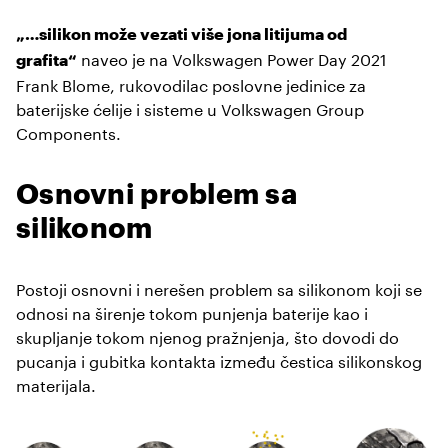
„…silikon može vezati više jona litijuma od
naveo je na Volkswagen Power Day 2021
grafita“
Frank Blome, rukovodilac poslovne jedinice za
baterijske ćelije i sisteme u Volkswagen Group
Components.
Osnovni problem sa
silikonom
Postoji osnovni i nerešen problem sa silikonom koji se
odnosi na širenje tokom punjenja baterije kao i
skupljanje tokom njenog pražnjenja, što dovodi do
pucanja i gubitka kontakta između čestica silikonskog
materijala.