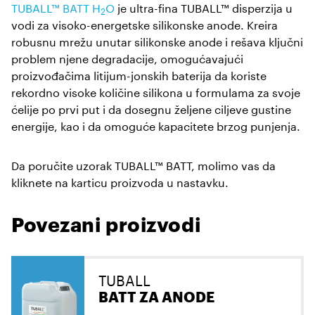
TUBALL™ BATT H
O
je ultra-fina TUBALL™ disperzija u
2
vodi za visoko-energetske silikonske anode. Kreira
robusnu mrežu unutar silikonske anode i rešava ključni
problem njene degradacije, omogućavajući
proizvođačima litijum-jonskih baterija da koriste
rekordno visoke količine silikona u formulama za svoje
ćelije po prvi put i da dosegnu željene ciljeve gustine
energije, kao i da omoguće kapacitete brzog punjenja.
Da poručite uzorak TUBALL™ BATT, molimo vas da
kliknete na karticu proizvoda u nastavku.
Povezani proizvodi
TUBALL
BATT ZA ANODE