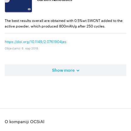
The best results overall are obtained with 0.5%wt SWCNT added to the
active powder, which produced 800mAh/g after 250 cycles.
https://doi.org/10.1149/2.0761904jes
Objavljeno
:
6. мар 2019.
Show more
O kompaniji OCSiAl