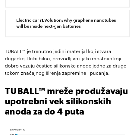
Electric car rEVolution: why graphene nanotubes
will be inside next-gen batteries
TUBALL™ je trenutno jedini materijal koji stvara
dugačke, fleksibilne, provodljive i jake mostove koji
dobro vezuju čestice silikonske anode jedne za druge
tokom značajnog širenja zapremine i pucanja.
TUBALL™ mreže produžavaju
upotrebni vek silikonskih
anoda za do 4 puta