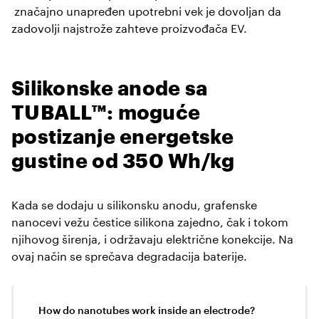
značajno unapređen upotrebni vek je dovoljan da
zadovolji najstrože zahteve proizvođača EV.
Silikonske anode sa
TUBALL™: moguće
postizanje energetske
gustine od 350 Wh/kg
Kada se dodaju u silikonsku anodu, grafenske
nanocevi vežu čestice silikona zajedno, čak i tokom
njihovog širenja, i održavaju električne konekcije. Na
ovaj način se sprečava degradacija baterije.
How do nanotubes work inside an electrode?