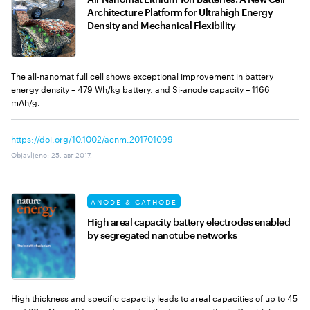
Architecture Platform for Ultrahigh Energy
Density and Mechanical Flexibility
The all‐nanomat full cell shows exceptional improvement in battery
energy density – 479 Wh/kg battery, and Si-anode capacity – 1166
mAh/g.
https://doi.org/10.1002/aenm.201701099
Objavljeno
:
25. авг 2017.
ANODE & CATHODE
High areal capacity battery electrodes enabled
by segregated nanotube networks
High thickness and specific capacity leads to areal capacities of up to 45