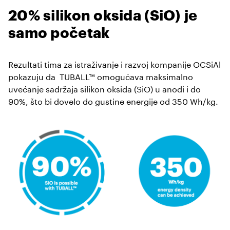
20% silikon oksida (SiO) je
samo početak
Rezultati tima za istraživanje i razvoj kompanije OCSiAl
pokazuju da TUBALL™ omogućava maksimalno
uvećanje sadržaja silikon oksida (SiO) u anodi i do
90%, što bi dovelo do gustine energije od 350 Wh/kg.