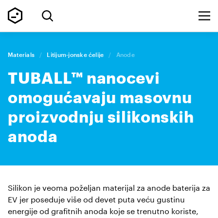
Materials
/
Litijum-jonske ćelije
/
Anode
TUBALL™ nanocevi
omogućavaju masovnu
proizvodnju silikonskih
anoda
Silikon je veoma poželjan materijal za anode baterija za
EV jer poseduje više od devet puta veću gustinu
energije od grafitnih anoda koje se trenutno koriste,