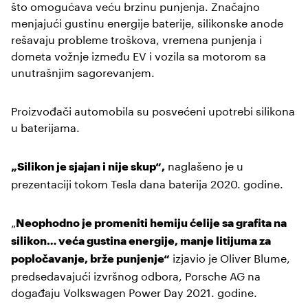
što omogućava veću brzinu punjenja. Značajno
menjajući gustinu energije baterije, silikonske anode
rešavaju probleme troškova, vremena punjenja i
dometa vožnje između EV i vozila sa motorom sa
unutrašnjim sagorevanjem.
Proizvođači automobila su posvećeni upotrebi silikona
u baterijama.
naglašeno je u
„Silikon je sjajan i nije skup“,
prezentaciji tokom Tesla dana baterija 2020. godine.
„
Neophodno je promeniti hemiju ćelije sa grafita na
silikon… veća gustina energije, manje litijuma za
izjavio je Oliver Blume,
popločavanje, brže punjenje“
predsedavajući izvršnog odbora, Porsche AG na
događaju Volkswagen Power Day 2021. godine.