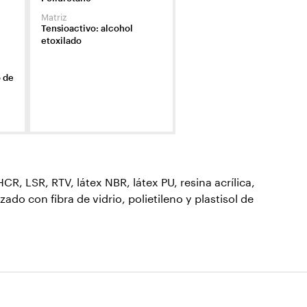
Matriz
Tensioactivo: alcohol
etoxilado
o de
 LSR, RTV, látex NBR, látex PU, resina acrílica,
zado con fibra de vidrio, polietileno y plastisol de