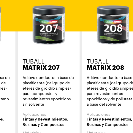
TUBALL
TUBALL
MATRIX 207
MATRIX 208
ase de
Aditivo conductor a base de
Aditivo conductor a base
o de
plastificante (del grupo de
plastificante (del grupo d
les)
éteres de glicidilo simples)
éteres de glicidilo simple
para compuestos y
para revestimientos
etano
revestimientos epoxídicos
epoxídicos y de poliuret
sin solvente
a base del solvente
Aplicaciones
Aplicaciones
os,
Tintas y Revestimientos,
Tintas y Revestimientos,
Resinas y Compuestos
Resinas y Compuestos
Materiales
Materiales