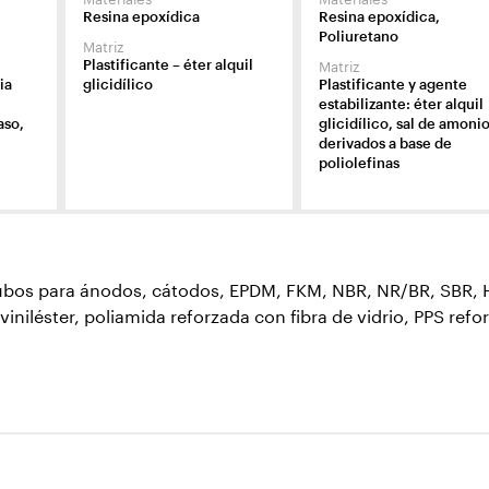
Resina epoxídica
Resina epoxídica,
Poliuretano
Matriz
Matriz
Plastificante – éter alquil
ia
glicidílico
Plastificante y agente
estabilizante: éter alquil
aso,
glicidílico, sal de amoni
derivados a base de
poliolefinas
os para ánodos, cátodos, EPDM, FKM, NBR, NR/BR, SBR, HCR,
viniléster, poliamida reforzada con fibra de vidrio, PPS refor