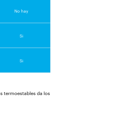
No hay
Si
Si
os termoestables da los