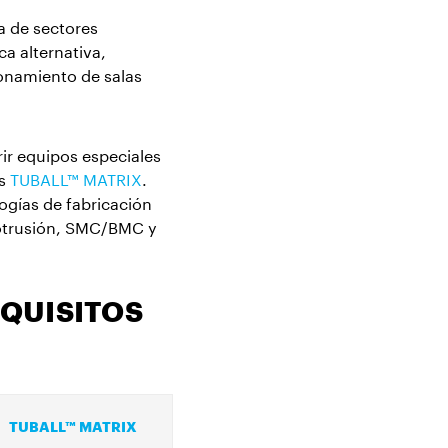
ca alternativa,
ionamiento de salas
rir equipos especiales
os
TUBALL™ MATRIX
.
gías de fabricación
rotrusión, SMC/BMC y
EQUISITOS
TUBALL™ MATRIX