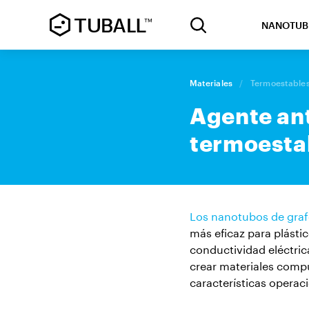
NANOTUB
Materiales
/
Termoestable
Agente ant
termoesta
Los nanotubos de gra
más eficaz para plásti
conductividad eléctric
crear materiales comp
características operac