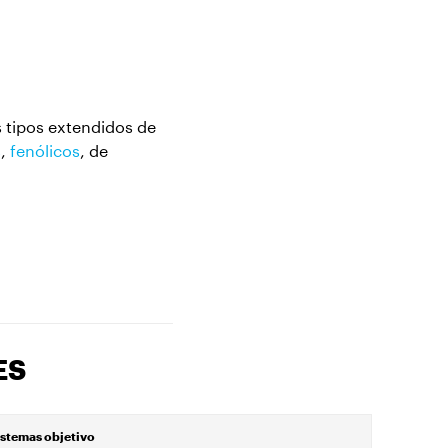
 tipos extendidos de
s
,
fenólicos
, de
ES
istemas objetivo