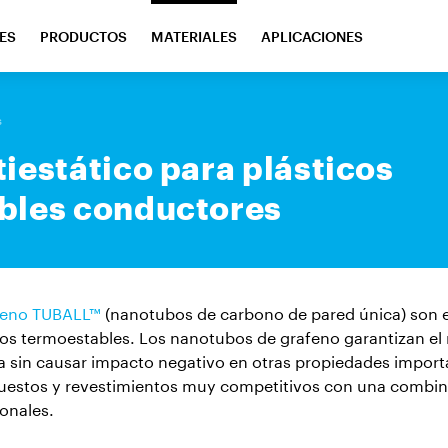
ES
PRODUCTOS
MATERIALES
APLICACIONES
s
iestático para plásticos
bles conductores
feno TUBALL™
(nanotubos de carbono de pared única) son e
cos termoestables. Los nanotubos de grafeno garantizan el 
a sin causar impacto negativo en otras propiedades import
uestos y revestimientos muy competitivos con una combin
ionales.