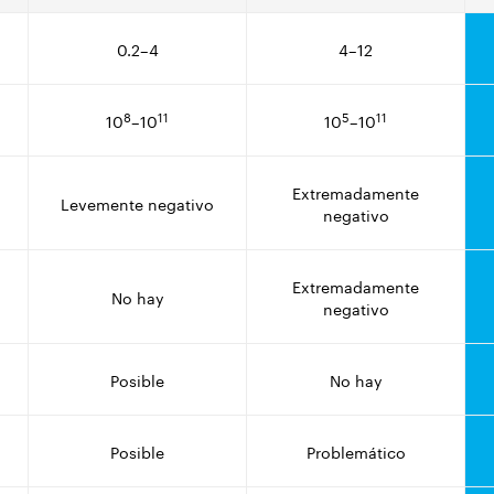
0.2–4
4–12
8
11
5
11
10
–10
10
–10
Extremadamente
Levemente negativo
negativo
Extremadamente
No hay
negativo
Posible
No hay
Posible
Problemático