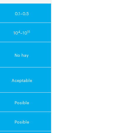
0.1–0.5
4
11
10
–10
No hay
Aceptable
Posible
Posible