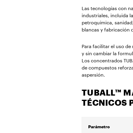
Las tecnologías con nanotubos de grafeno se emplean ampliamente en la mayoría de sectores
industriales, incluida 
petroquímica, sanidad,
blancas y fabricación 
Para facilitar el uso 
y sin cambiar la formu
Los concentrados TUBA
de compuestos reforza
aspersión.
TUBALL™ M
TÉCNICOS 
Parámetro