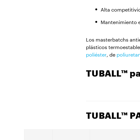
Alta competitivi
Mantenimiento e 
Los masterbatchs anti
plásticos termoestable
poliéster
, de
poliureta
TUBALL™ par
TUBALL™ P