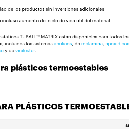
dad de los productos sin inversiones adicionales
incluso aumento del ciclo de vida útil del material
estáticos TUBALL™ MATRIX están disponibles para todos los
s, incluidos los sistemas
acrílicos
, de
melamina
,
epoxídico
no
y de
viniléster
.
a plásticos termoestables
ARA PLÁSTICOS TERMOESTABL
S